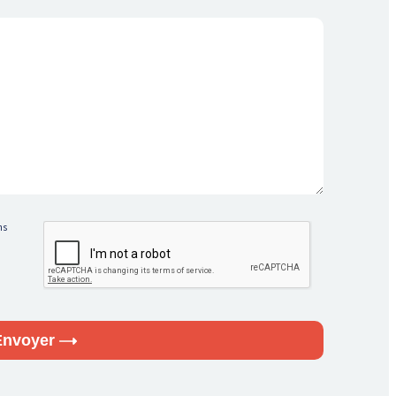
ns
n
Envoyer