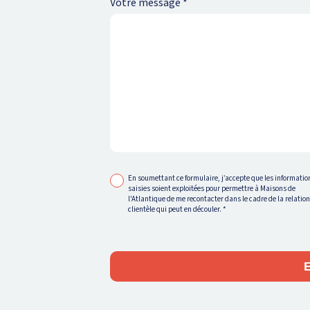
Votre message
*
En soumettant ce formulaire, j’accepte que les informatio
saisies soient exploitées pour permettre à Maisons de
l'Atlantique de me recontacter dans le cadre de la relatio
clientèle qui peut en découler.
*