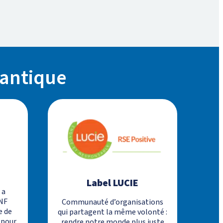
lantique
Label LUCIE
 a
 NF
Communauté d’organisations
e de
qui partagent la même volonté :
 pour
rendre notre monde plus juste