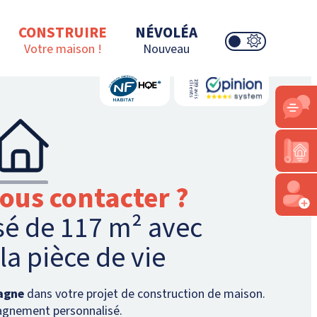
CONSTRUIRE
NÉVOLÉA
Votre maison !
Nouveau
1
9
a
v
i
s
c
l
i
e
n
t
9
s
ous contacter ?
sé de 117 m² avec
la pièce de vie
agne
dans votre projet de construction de maison.
agnement personnalisé.