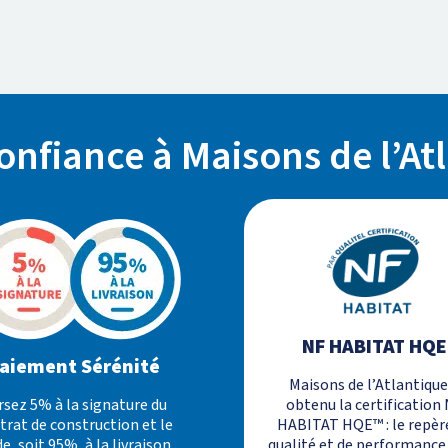
confiance à Maisons de l’At
NF HABITAT HQE
aiement Sérénité
Maisons de l’Atlantique
rsez 5% à la signature du
obtenu la certification
trat de construction et le
HABITAT HQE™ : le repèr
e, soit 95%, à la livraison.
qualité et de performance