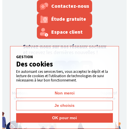
Contactez-nous
Étude gratuite
Espace client
Suivez-nous sur nos réseaux sociaux
et recevez les dernières nouvelles !
GESTION
Des cookies
En autorisant ces services tiers, vous acceptez le dépôt et la
lecture de cookies et l'utilisation de technologies de suivi
nécessaires à leur bon fonctionnement.
Plan
Gestion
Mentions
Politique de
Dispositif
Non merci
du
des
légales
confidentialité
d’alerte
site
cookies
Je choisis
OK pour moi