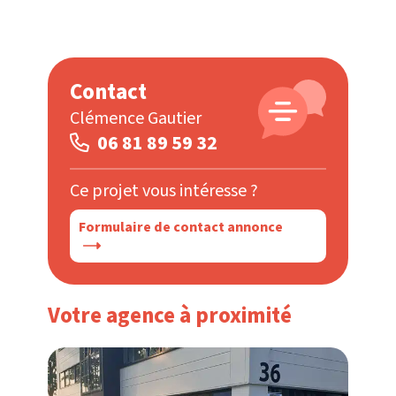
Contact
Clémence Gautier
06 81 89 59 32
Ce projet vous intéresse ?
Formulaire de contact annonce
Votre agence à proximité